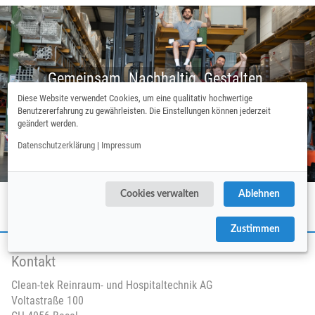
Gemeinsam. Nachhaltig. Gestalten.
Diese Website verwendet Cookies, um eine qualitativ hochwertige
Benutzererfahrung zu gewährleisten. Die Einstellungen können jederzeit
Weiter als Bewerber
geändert werden.
Datenschutzerklärung
|
Impressum
Cookies verwalten
Ablehnen
Zustimmen
Kontakt
Clean-tek Reinraum- und Hospitaltechnik AG
Voltastraße 100